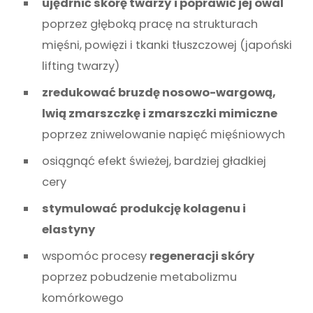
ujędrnić skórę twarzy
i poprawić jej owal
poprzez głęboką pracę na strukturach
mięśni, powięzi i tkanki tłuszczowej (japoński
lifting twarzy)
zredukować bruzdę nosowo-wargową,
lwią zmarszczkę i zmarszczki mimiczne
poprzez zniwelowanie napięć mięśniowych
osiągnąć efekt świeżej, bardziej gładkiej
cery
stymulować
produkcję kolagenu i
elastyny
wspomóc procesy
regeneracji skóry
poprzez pobudzenie metabolizmu
komórkowego